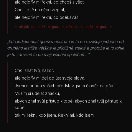
ale nejdřív mi řekni, co chceš slyšet.
Chci se tě na něco zeptat,
ale nejdřív mi řekni, co očekáváš.
— nějak se ruší signál — někdo tu ruší signál —
„tato jedinečnost quasi monstrum je to co rozlišuje jednoho od
druhého jestliže většina je přibližně stejná a protože je to tohle
je to zároveň to co mají všichni společné...“
Chci znát tvůj názor,
ale nejdřív mi dej do úst svoje slova.
Jsem monáda vašich představ, jsem člověk na přání.
Musím si udělat značku,
abych znal svůj přístup k tobě, abych znal tvůj přístup k
sobě,
tak mi řekni, kdo jsem. Řekni mi, kdo jsem!