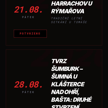
HARRACHOV U
21.08.
RÝMAŘOVA
PÁTEK
TRADIČNÍ LETNÍ
SETKÁNÍ U TOMÁŠE
POTVRZENO
202
TVRZ
ŠUMBURK –
ŠUMNÁ U
28.08.
KLÁŠTERCE
NAD OHŘÍ,
PÁTEK
BAŠTA: DRUHÉ
STVRZENÍ