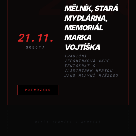
202
MĚLNÍK, STARÁ
MYDLÁRNA,
MEMORIÁL
21.11.
MARKA
VOJTÍŠKA
SOBOTA
TRADIČNÍ
VZPOMÍNKOVÁ AKCE.
TENTOKRÁT S
VLADIMÍREM MERTOU
JAKO HLAVNÍ HVĚZDOU
POTVRZENO
DALŠÍ TERMÍNY V JEDNÁNÍ