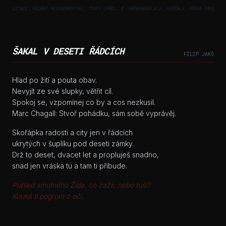
CITACE: HELMUT HEISSENBÜTTEL, TEXTY (PŘEL. B. GRÖGEROVÁ A J. HIRŠAL). PRAHA 1965
ŠAKAL V DESETI ŘÁDCÍCH
FILIP JAKŠ
Hlad po žití a pouta obav.
Nevyjít ze své slupky, větřit cíl.
Spokoj se, vzpomínej co by a cos nezkusil.
Marc Chagall: Stvoř pohádku, sám sobě vyprávěj.
Skořápka radosti a city jen v řádcích
ukrytých v šuplíku pod deseti zámky.
Drž to deset, dvacet let a propluješ snadno,
snad jen vráska tu a tam ti přibude.
Pohled smutného Žida, co zažil, nebo tuší?
Kouká ti pogrom z očí.