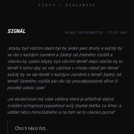
TEXTY / DEKLAMACE
SIGNÁL
HELMUT HEISSENBÜTTEL / FILIP JAKŠ
„kdyby byli všichni stejní byl by jeden jako druhý a každý by
se dal s každým zaměnit a žádný od žádného rozlišit a
všecko by ustalo kdyby byli všichni téměř stejní stačilo by to
téměř k tomu aby se věc udržela v chodu neboť jen témeř
každý by se dal téměř s každým zaměnit a téměř žádný od
téměř žádného rozlišit ale věc by pravděpodobně dříve či
později ustala i pak“
„ve skutečnosti má však většina která je přibližně stejná
zvláštní schopnost popadnout svůj zbytek takřka za límec a
udělat něco mimořádného a na tom se to všecko pozná“
Chci ti něco říct,