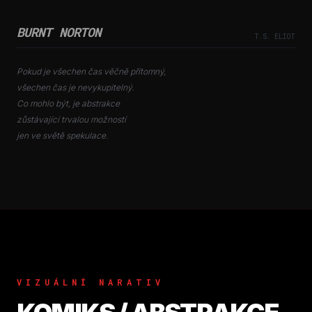
BURNT NORTON
T.S. ELIOT
Pokud je všechen čas věčně přítomný,
všechen čas je nevykupitelný.
Co mohlo být, je abstrakce
zůstávající trvalou možností
jen ve světě spekulace.
VIZUÁLNÍ NARATIV