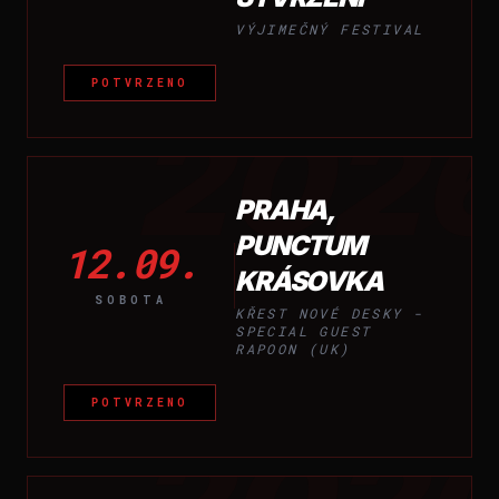
VÝJIMEČNÝ FESTIVAL
POTVRZENO
202
PRAHA,
PUNCTUM
12.09.
KRÁSOVKA
SOBOTA
KŘEST NOVÉ DESKY -
SPECIAL GUEST
RAPOON (UK)
POTVRZENO